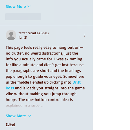
Show More
Like
Reply
terrancecart.e.r.36.0.7
Jun 21
This page feels really easy to hang out on—
no clutter, no weird distractions, just the 
info you actually came for. I was skimming 
for like a minute and didn’t get lost because 
the paragraphs are short and the headings 
pop enough to guide your eyes. Somewhere 
in the middle I ended up clicking into 
Drift 
Boss
 and it loads you straight into the game 
vibe without making you jump through 
hoops. The one-button control idea is 
explained in a super…
Show More
Edited