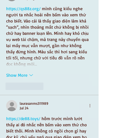
https://qs88z.org/
 mình cũng kiểu nghe 
người ta nhắc hoài nên bấm vào xem thử 
cho biết. Vào cái là thấy giao diện làm khá 
“sạch”, nhìn thoáng mắt chứ không bị nhồi 
chữ hay banner loạn lên. Mình hay khó chịu 
vụ web tải chậm, mà trang này chuyển qua 
lại mấy mục vẫn mượt, gần như không 
thấy đứng hình. Màu sắc thì hơi sang kiểu 
tối tối, nhưng chữ với tiêu đề vẫn rõ nên 
đọc không mỏi…
Show More
Like
Reply
laurasanms311989
Jul 24
https://de88.toys/
 hôm trước mình lướt 
thấy ai đó nhắc nên bấm vào xem thử cho 
biết thôi. Mình không có ngồi chọn gì hay 
đọc kỹ, chủ yếu ngó qua giao diện xem họ 