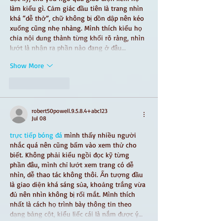
làm kiểu gì. Cảm giác đầu tiên là trang nhìn 
khá “dễ thở”, chữ không bị dồn dập nên kéo 
xuống cũng nhẹ nhàng. Mình thích kiểu họ 
chia nội dung thành từng khối rõ ràng, nhìn 
lướt là nhận ra phần nào đang ở đâu…
Show More
Like
Reply
robert50powell.9.5.8.4+abc123
Jul 08
trực tiếp bóng đá
 mình thấy nhiều người 
nhắc quá nên cũng bấm vào xem thử cho 
biết. Không phải kiểu ngồi đọc kỹ từng 
phần đâu, mình chỉ lướt xem trang có dễ 
nhìn, dễ thao tác không thôi. Ấn tượng đầu 
là giao diện khá sáng sủa, khoảng trắng vừa 
đủ nên nhìn không bị rối mắt. Mình thích 
nhất là cách họ trình bày thông tin theo 
dạng bảng cột, kiểu liếc cái là nắm được ý…