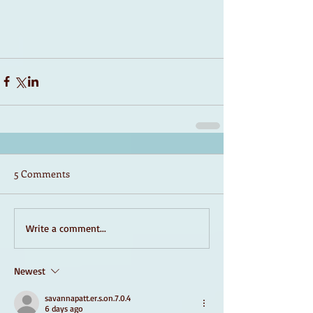
5 Comments
Write a comment...
Newest
savannapatt.er.s.on.7.0.4
6 days ago