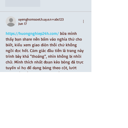
Like
Reply
uyenghomsoet.h.uy.e.n+abc123
Jun 17
https://huongnghiep24h.com/
 bữa mình 
thấy bạn share nên bấm vào nghía thử cho 
biết, kiểu xem giao diện thôi chứ không 
ngồi đọc hết. Cảm giác đầu tiên là trang này 
trình bày khá “thoáng”, nhìn không bị nhồi 
chữ. Mình thích nhất đoạn kèo bóng đá trực 
tuyến vì họ để dạng bảng theo cột, lướt 
nhanh là thấy giờ trận với mấy cột tỷ lệ 
nằm ngay ngắn, đỡ phải mò. Kéo xuống 
dưới thì các khối nội dung…
Show More
Like
Reply
Featured Posts